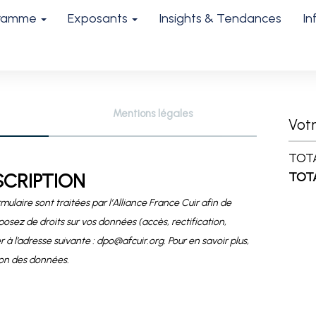
gramme
Exposants
Insights & Tendances
In
Mentions légales
Votr
TOT
SCRIPTION
TOT
rmulaire sont traitées par l’Alliance France Cuir afin de
sez de droits sur vos données (accès, rectification,
 à l’adresse suivante :
dpo@afcuir.org
. Pour en savoir plus,
ion des données.