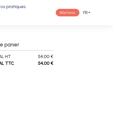
fos pratiques
FR
Billetterie
e panier
AL
HT
54,00
€
AL
TTC
54,00
€